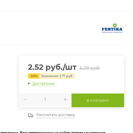
2.52
руб.
/шт
6.29
руб.
-
60
%
Экономия
3.77
руб.
Достаточно
В КОРЗИНУ
Рассчитать доставку
я продажи. Без авторизации на сайте товары в корзине