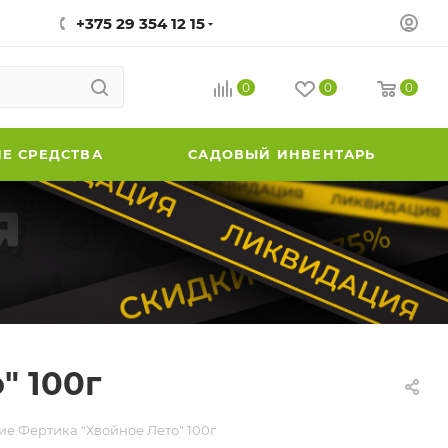
+375 29 354 12 15
0
0
0
Е СРЕДСТВА
САДОВЫЙ ИНВЕНТАРЬ
" 100г
е Фертика "Хвойное Лето" 100г