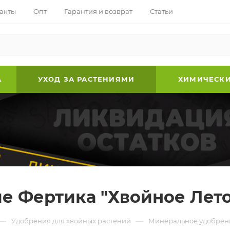
акты
Опт
Гарантия и возврат
Статьи
А
УХОД ЗА РАСТЕНИЯМИ
ХИМИЧЕСКИ
 Фертика "Хвойное Лето
—
—
Удобрения для хвойных растений
Минеральное удобрени