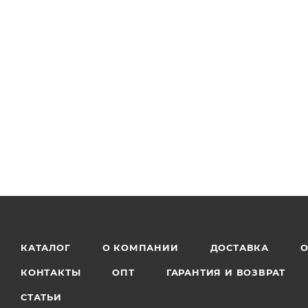
Подкормку проводят в течение всего летнего период
Нормы и способы внесения:
30 г/10 л воды - корневые подкормки в первой поло
50 г/10 л воды - корневые подкормки во второй пол
КАТАЛОГ
О КОМПАНИИ
ДОСТАВКА
О
КОНТАКТЫ
ОПТ
ГАРАНТИЯ И ВОЗВРАТ
СТАТЬИ