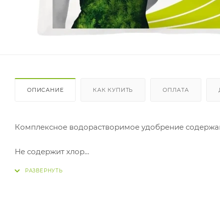
ОПИСАНИЕ
КАК КУПИТЬ
ОПЛАТА
Комплексное водорастворимое удобрение содерж
Не содержит хлор
Рекомендуется для всех видов хвойных растений, ро
черники и т.д.
Специально разработано для растений, которые пре
приемлемого для данного вида растений