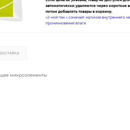
автоматически удаляются через короткое вр
потом добавлять товары в корзину.
«2-ной пак.» означает наличие внутреннего 
проникновения влаги
ДОСТАВКА
ащее микроэлементы
додендронов, азалий, гортензий, альпийской розы, сад
дпочитают кислую почву, понижает рН почвы до уровня,