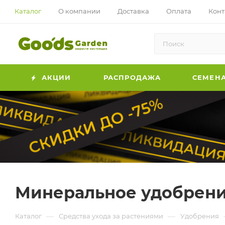
Каталог
О компании
Доставка
Оплата
Конт
АКЦИИ
РАСПРОДАЖА
СЕМЕН
Минеральное удобрение
—
—
Каталог
Средства ухода за растениями
Удобрения