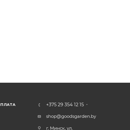
а вегетации с июня по август
вине вегетационного сезона с интервалом 1-2 недели.
овине вегетационного сезона с интервалом 1-2 недели.
+375 29 354 12 15
ПЛАТА
shop@goodsgarden.by
г. Минск, ул.