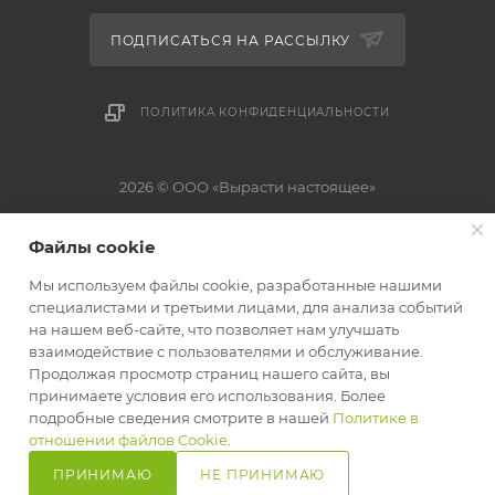
ПОДПИСАТЬСЯ НА РАССЫЛКУ
ПОЛИТИКА КОНФИДЕНЦИАЛЬНОСТИ
2026 © ООО «Вырасти настоящее»
Юридическое название: ООО «Вырасти настоящее», УНП: 192824760.
Файлы cookie
Юридический адрес: 220118, г. Минск, ул. Машиностроителей 29А-3.
Свидетельство о государственной регистрации №0163387 от 27.05.2019 г.
Мы используем файлы cookie, разработанные нашими
выдано Минским горисполкомом. Зарегистрирован в Едином Торговом
специалистами и третьими лицами, для анализа событий
реестре Республики Беларусь от 13.12.2024 за №737275. Оплата
на нашем веб-сайте, что позволяет нам улучшать
осуществляется в форме наличного или безналичного расчета: ЕРИП, bePaid
взаимодействие с пользователями и обслуживание.
Продолжая просмотр страниц нашего сайта, вы
принимаете условия его использования. Более
подробные сведения смотрите в нашей
Политике в
В КОРЗИНУ
отношении файлов Cookie
.
ПРИНИМАЮ
НЕ ПРИНИМАЮ