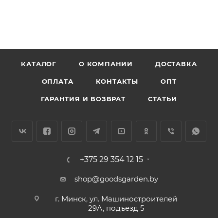
шланга диаметром 1/2 или 3/4 дюйма. Используется
в ходе монтажа системы полива на дачном участке.
Преимущества
Изготовлен из ударопрочного ABS-пластика,
поэтому устойчив к повреждениям и долговечен.
КАТАЛОГ
О КОМПАНИИ
ДОСТАВКА
Может соединяться со шлангами разного диаметра
ОПЛАТА
КОНТАКТЫ
ОПТ
без использования дополнительного переходника.
Благодаря стандартным размерам совместим с 90%
ГАРАНТИЯ И ВОЗВРАТ
СТАТЬИ
поливочных систем, представленных на рынке.
+375 29 354 12 15
shop@goodsgarden.by
г. Минск, ул. Машиностроителей
29А, подъезд 5