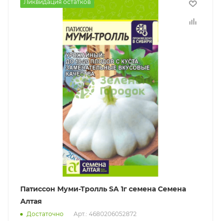
Ликвидация остатков
Патиссон Муми-Тролль SA 1г семена Семена
Алтая
Достаточно
Арт.: 4680206052872