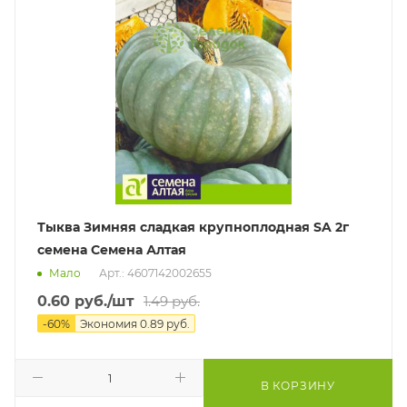
Тыква Зимняя сладкая крупноплодная SA 2г
семена Семена Алтая
Мало
Арт.: 4607142002655
0.60
руб.
/шт
1.49
руб.
-
60
%
Экономия
0.89
руб.
В КОРЗИНУ