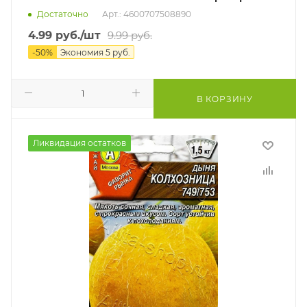
Достаточно
Арт.: 4600707508890
4.99
руб.
/шт
9.99
руб.
-
50
%
Экономия
5
руб.
В КОРЗИНУ
Ликвидация остатков