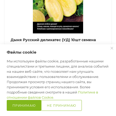
Дыня Русский деликатес (УД) 10шт семена
Уральский Дачник
Файлы cookie
Много
Арт.: 4627172215726
0.64
руб.
/шт
1.60
руб.
Мы используем файлы cookie, разработанные нашими
специалистами и третьими лицами, для анализа событий
-
60
%
Экономия
0.96
руб.
на нашем веб-сайте, что позволяет нам улучшать
взаимодействие с пользователями и обслуживание.
Продолжая просмотр страниц нашего сайта, вы
В КОРЗИНУ
принимаете условия его использования. Более
подробные сведения смотрите в нашей
Политике в
отношении файлов Cookie
.
Ликвидация остатков
ПРИНИМАЮ
НЕ ПРИНИМАЮ
Главная
Кабинет
Корзина
Избранные
Сравнение
Каталог