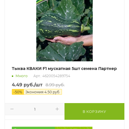
Тыква КВАКИ F1 мускатная 5шт семена Партнер
Много
Арт.: 4620054289754
4.49
руб.
/шт
8.99
руб.
-
50
%
Экономия
4.50
руб.
В КОРЗИНУ