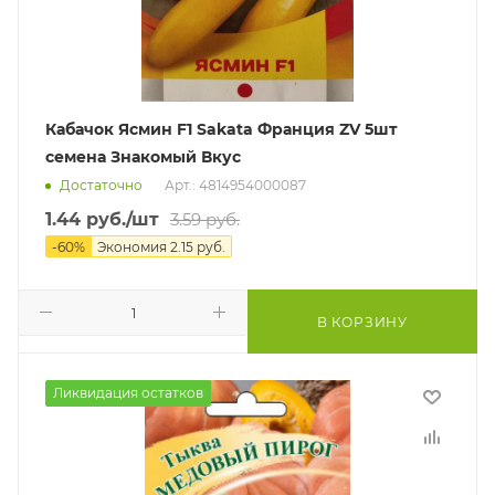
Кабачок Ясмин F1 Sakata Франция ZV 5шт
семена Знакомый Вкус
Достаточно
Арт.: 4814954000087
1.44
руб.
/шт
3.59
руб.
-
60
%
Экономия
2.15
руб.
В КОРЗИНУ
Ликвидация остатков