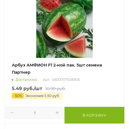
Арбуз АМФИОН F1 2-ной пак. 5шт семена
Партнер
Достаточно
Арт.: 4600707508906
5.49
руб.
/шт
10.99
руб.
-
50
%
Экономия
5.50
руб.
В КОРЗИНУ