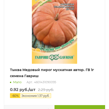
Тыква Медовый пирог мускатная автор. ГВ 1г
семена Гавриш
Мало
Арт.: 4601431090095
0.92
руб.
/шт
2.29
руб.
-
60
%
Экономия
1.37
руб.