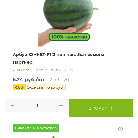
Арбуз ЮНКЕР F1 2-ной пак. 5шт семена
Партнер
Много
Арт.: 4620054281178
6.24
руб.
/шт
12.49
руб.
-
50
%
Экономия
6.25
руб.
В КОРЗИНУ
Ликвидация остатков