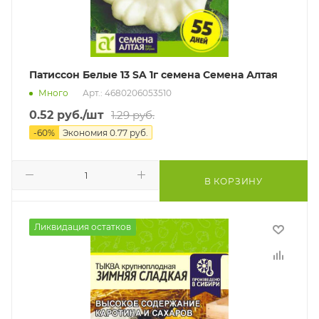
Патиссон Белые 13 SA 1г семена Семена Алтая
Много
Арт.: 4680206053510
0.52
руб.
/шт
1.29
руб.
-
60
%
Экономия
0.77
руб.
В КОРЗИНУ
Ликвидация остатков