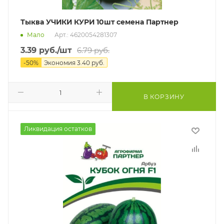
Тыква УЧИКИ КУРИ 10шт семена Партнер
Мало
Арт.: 4620054281307
3.39
руб.
/шт
6.79
руб.
-
50
%
Экономия
3.40
руб.
В КОРЗИНУ
Ликвидация остатков