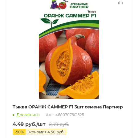
Тыква ОРАНЖ САММЕР F1 3шт семена Партнер
Достаточно
Арт.: 4600707501525
4.49
руб.
/шт
8.99
руб.
-
50
%
Экономия
4.50
руб.