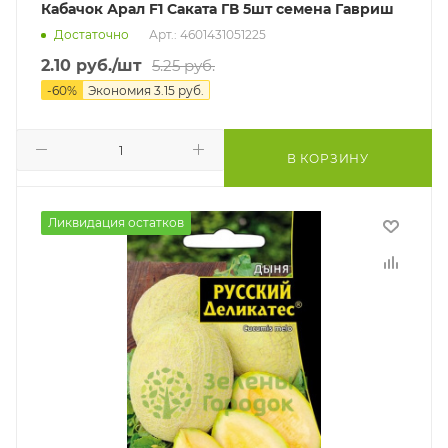
Кабачок Арал F1 Саката ГВ 5шт семена Гавриш
Достаточно
Арт.: 4601431051225
2.10
руб.
/шт
5.25
руб.
-
60
%
Экономия
3.15
руб.
В КОРЗИНУ
Ликвидация остатков