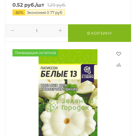
0.52
руб.
/шт
1.29
руб.
-
60
%
Экономия
0.77
руб.
В КОРЗИНУ
Ликвидация остатков