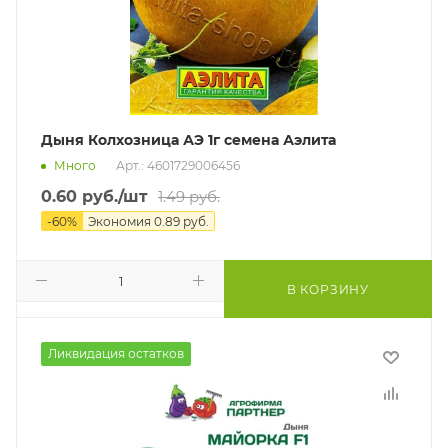
Дыня Колхозница АЭ 1г семена Аэлита
Много
Арт.: 4601729006456
0.60
руб.
/шт
1.49
руб.
-
60
%
Экономия
0.89
руб.
В КОРЗИНУ
Ликвидация остатков