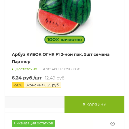
Арбуз КУБОК ОГНЯ F1 2-ной пак. 5шт семена
Партнер
Достаточно
Арт.: 4600707508838
6.24
руб.
/шт
12.49
руб.
-
50
%
Экономия
6.25
руб.
В КОРЗИНУ
Ликвидация остатков