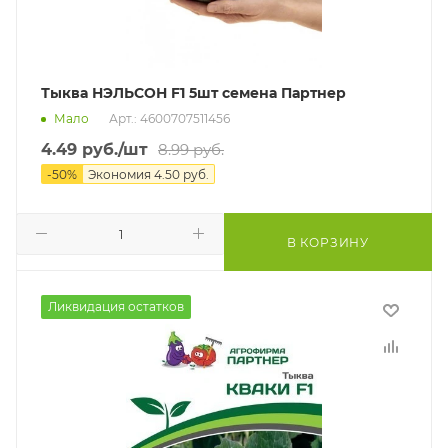
Тыква НЭЛЬСОН F1 5шт семена Партнер
Мало
Арт.: 4600707511456
4.49
руб.
/шт
8.99
руб.
-
50
%
Экономия
4.50
руб.
В КОРЗИНУ
Ликвидация остатков