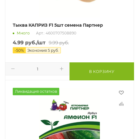
Тыква КАПРИЗ F1 5шт семена Партнер
Много
Арт.: 4600707508890
4.99
руб.
/шт
9.99
руб.
-
50
%
Экономия
5
руб.
В КОРЗИНУ
Ликвидация остатков