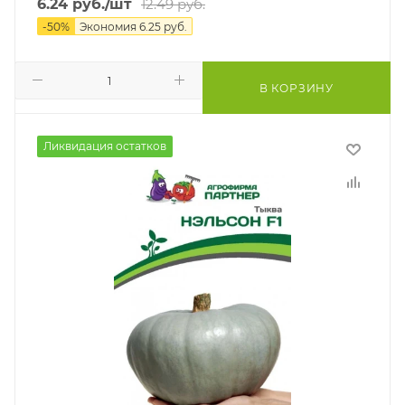
6.24
руб.
/шт
12.49
руб.
-
50
%
Экономия
6.25
руб.
В КОРЗИНУ
Ликвидация остатков