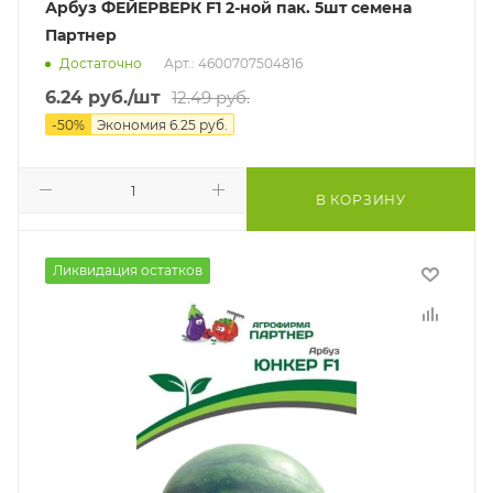
Арбуз ФЕЙЕРВЕРК F1 2-ной пак. 5шт семена
Партнер
Достаточно
Арт.: 4600707504816
6.24
руб.
/шт
12.49
руб.
-
50
%
Экономия
6.25
руб.
В КОРЗИНУ
Ликвидация остатков