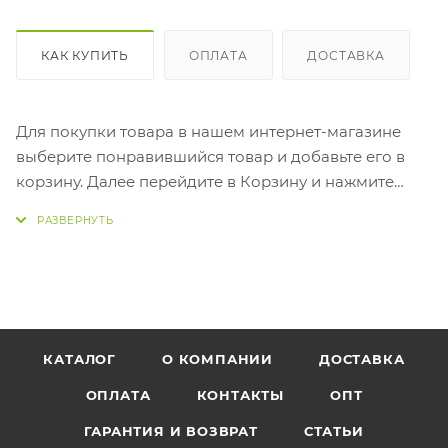
КАК КУПИТЬ
ОПЛАТА
ДОСТАВКА
Для покупки товара в нашем интернет-магазине
выберите понравившийся товар и добавьте его в
корзину. Далее перейдите в Корзину и нажмите
на
«Оформить заказ»
.
Для зарегистрированных пользователей
рекомендуем перед оформлением заказа
авторизоваться. Выберите способ доставки. При
самовывозе заказ можно забрать после получения
смс о готовности заказа.
КАТАЛОГ
О КОМПАНИИ
ДОСТАВКА
Самовывоз только с точки г. Минск, ул.
ОПЛАТА
КОНТАКТЫ
ОПТ
Машиностроителей 7А, если в названии товара не
указано другое.
ГАРАНТИЯ И ВОЗВРАТ
СТАТЬИ