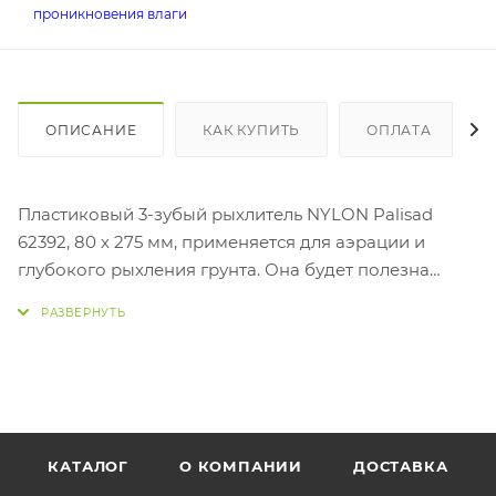
проникновения влаги
ОПИСАНИЕ
КАК КУПИТЬ
ОПЛАТА
Пластиковый 3-зубый рыхлитель NYLON Palisad
62392, 80 х 275 мм, применяется для аэрации и
глубокого рыхления грунта. Она будет полезна
дачникам для ухода за клумбами и другими
небольшими участками. Рыхлителем небольшой
длины 27,5 см удобно работать в узком
пространстве. Преимущества Рыхлитель выполнен
из прочного и износостойкого полипропилена, не
разрушается под воздействием ультрафиолета.
Цельнолитая конструкция обеспечивает
КАТАЛОГ
О КОМПАНИИ
ДОСТАВКА
возможность интенсивного использования