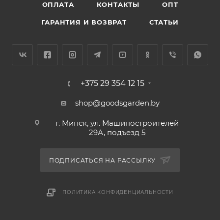
ОПЛАТА
КОНТАКТЫ
ОПТ
рыхлителя. Рукоятка с рифленым подпальцевым
упором делает работу более комфортной. Подвес
ГАРАНТИЯ И ВОЗВРАТ
СТАТЬИ
на рукоятке позволяет компактно разместить
рыхлитель на рабочем месте. Рыхлитель весит всего
72 г, поэтому не оказывает нагрузки на руку.
+375 29 354 12 15
shop@goodsgarden.by
г. Минск, ул. Машиностроителей
29А, подъезд 5
ПОДПИСАТЬСЯ НА РАССЫЛКУ
ПОЛИТИКА КОНФИДЕНЦИАЛЬНОСТИ