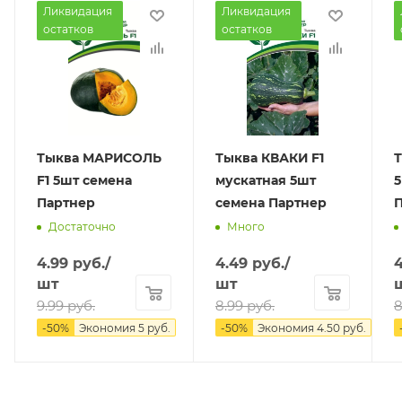
превосходные. Плоды универсального назначения:
Ликвидация
Ликвидация
отлично подойдут для всех видов домашней
остатков
остатков
кулинарии и переработки. Тыквы лёжкие и
транспортабельные. Гибрид устойчив к мучнистой
росе (Px), а также толерантен к слабовирулентным
расам антракноза (Со). Схема посадки – 1,5х1,0 м.
Урожайность – свыше 6,0 кг/м².
Тыква МАРИСОЛЬ
Тыква КВАКИ F1
Т
F1 5шт семена
мускатная 5шт
5
Партнер
семена Партнер
Достаточно
Много
4.99
руб.
/
4.49
руб.
/
4
шт
шт
9.99
руб.
8.99
руб.
8
-
50
%
Экономия
5
руб.
-
50
%
Экономия
4.50
руб.