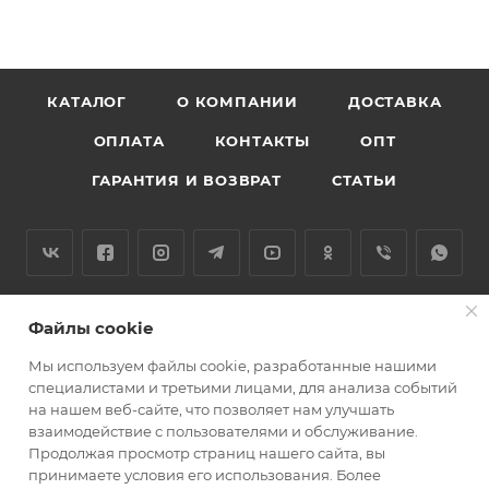
КАТАЛОГ
О КОМПАНИИ
ДОСТАВКА
ОПЛАТА
КОНТАКТЫ
ОПТ
ГАРАНТИЯ И ВОЗВРАТ
СТАТЬИ
+375 29 354 12 15
Файлы cookie
shop@goodsgarden.by
Мы используем файлы cookie, разработанные нашими
специалистами и третьими лицами, для анализа событий
г. Минск, ул. Машиностроителей
на нашем веб-сайте, что позволяет нам улучшать
29А, подъезд 5
взаимодействие с пользователями и обслуживание.
Продолжая просмотр страниц нашего сайта, вы
принимаете условия его использования. Более
ПОДПИСАТЬСЯ НА РАССЫЛКУ