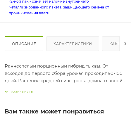
«2-ной пак.» означает наличие внутреннего
металлизированного пакета, защищающего семена от
проникновения влаги
ОПИСАНИЕ
ХАРАКТЕРИСТИКИ
КАК КУПИ
Раннеспелый порционный гибрид тыквы. От
всходов до первого сбора урожая проходит 90-100
дней. Растение средней силы роста, длина главной
плети до 1,5 м, характерно активное нарастание
побегов второго порядка. Плоды округлой формы,
средней массой около 1,5 кг, тёмно-зелёного цвета.
Мякоть жёлтая, сочная, с высоким содержанием
Вам также может понравиться
крахмала, сладкая, с лёгким орехово-дынным
ароматом. Вкусовые и товарные качества плодов