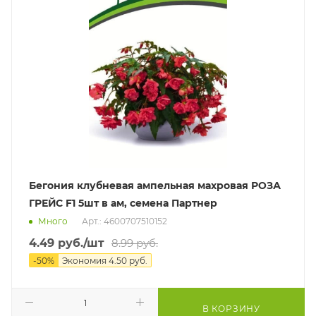
Бегония клубневая ампельная махровая РОЗА
ГРЕЙС F1 5шт в ам, семена Партнер
Много
Арт.: 4600707510152
4.49
руб.
/шт
8.99
руб.
-
50
%
Экономия
4.50
руб.
В КОРЗИНУ