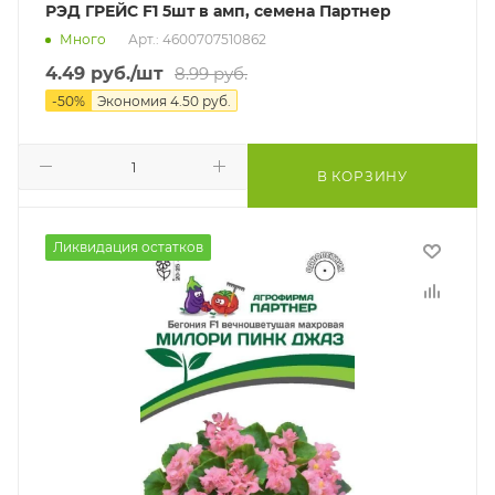
РЭД ГРЕЙС F1 5шт в амп, семена Партнер
Много
Арт.: 4600707510862
4.49
руб.
/шт
8.99
руб.
-
50
%
Экономия
4.50
руб.
В КОРЗИНУ
Ликвидация остатков