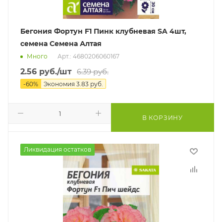
Бегония Фортун F1 Пинк клубневая SA 4шт,
семена Семена Алтая
Много
Арт.: 4680206060167
2.56
руб.
/шт
6.39
руб.
-
60
%
Экономия
3.83
руб.
В КОРЗИНУ
Ликвидация остатков