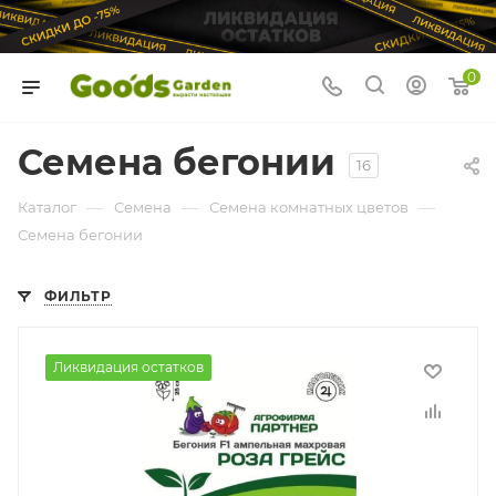
0
Семена бегонии
16
—
—
—
Каталог
Семена
Семена комнатных цветов
Семена бегонии
ФИЛЬТР
Ликвидация остатков