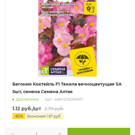
Бегония Коктейль F1 Текила вечноцветущая SA
5шт, семена Семена Алтая
Достаточно
Арт.: 4680206061867
1.12
руб.
/шт
2.79
руб.
-
60
%
Экономия
1.67
руб.