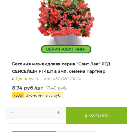
Бегония межвидовая серия "Свит Лав" РЕД
СЕНСЕЙШН F1 4шт в амп, семена Партнер
Достаточно
Арт.: 4670360170024
8.74
руб.
/шт
17.49
руб.
-
50
%
Экономия
8.75
руб.
В КОРЗИНУ