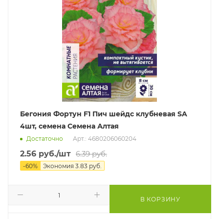
Бегония Фортун F1 Пич шейдс клубневая SA
4шт, семена Семена Алтая
Достаточно
Арт.: 4680206060204
2.56
руб.
/шт
6.39
руб.
-
60
%
Экономия
3.83
руб.
В КОРЗИНУ