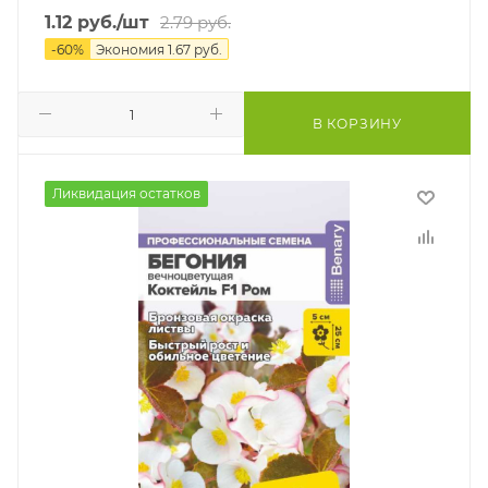
1.12
руб.
/шт
2.79
руб.
-
60
%
Экономия
1.67
руб.
В КОРЗИНУ
Ликвидация остатков