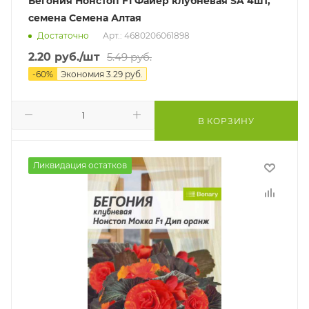
Бегония Нонстоп F1 Файер клубневая SA 4шт,
семена Семена Алтая
Достаточно
Арт.: 4680206061898
2.20
руб.
/шт
5.49
руб.
-
60
%
Экономия
3.29
руб.
В КОРЗИНУ
Ликвидация остатков