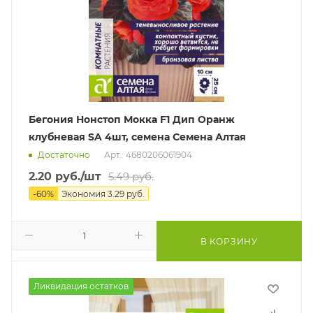
Бегония Нонстоп Мокка F1 Дип Оранж
клубневая SA 4шт, семена Семена Алтая
Достаточно
Арт.: 4680206061904
2.20
руб.
/шт
5.49
руб.
-
60
%
Экономия
3.29
руб.
В КОРЗИНУ
Ликвидация остатков