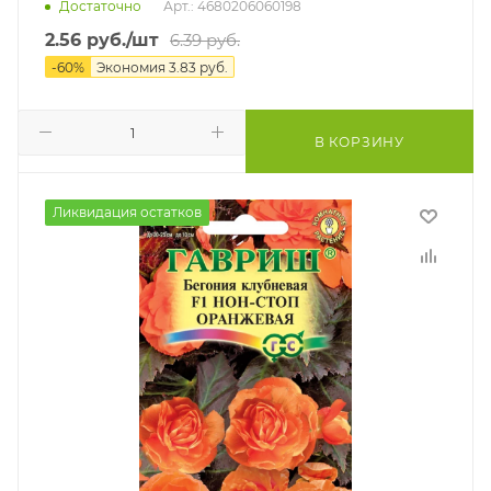
Достаточно
Арт.: 4680206060198
2.56
руб.
/шт
6.39
руб.
-
60
%
Экономия
3.83
руб.
В КОРЗИНУ
Ликвидация остатков