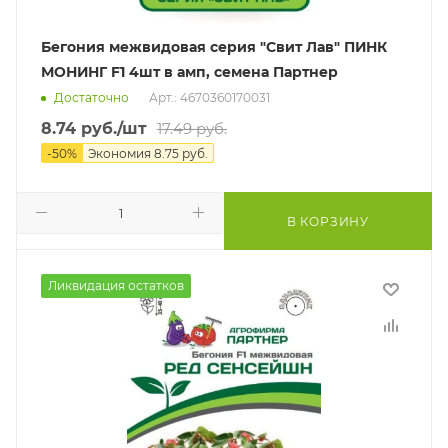
Бегония межвидовая серия "Свит Лав" ПИНК
МОНИНГ F1 4шт в амп, семена Партнер
Достаточно
Арт.: 4670360170031
8.74
руб.
/шт
17.49
руб.
-
50
%
Экономия
8.75
руб.
В КОРЗИНУ
Ликвидация остатков