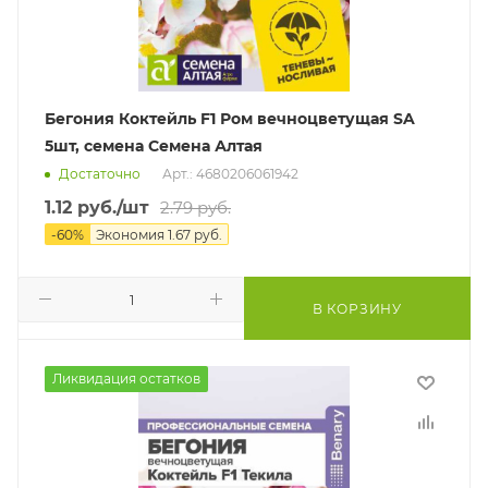
Бегония Коктейль F1 Ром вечноцветущая SA
5шт, семена Семена Алтая
Достаточно
Арт.: 4680206061942
1.12
руб.
/шт
2.79
руб.
-
60
%
Экономия
1.67
руб.
В КОРЗИНУ
Ликвидация остатков