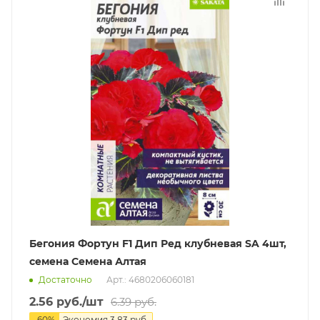
Бегония Фортун F1 Дип Ред клубневая SA 4шт,
семена Семена Алтая
Достаточно
Арт.: 4680206060181
2.56
руб.
/шт
6.39
руб.
-
60
%
Экономия
3.83
руб.