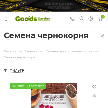
0
Семена чернокорня
1
—
—
—
Каталог
Семена
Семена лекарственных трав
Семена чернокорня
ФИЛЬТР
Ликвидация остатков