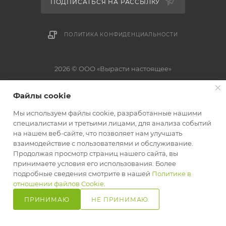
ПОДПИСАТЬСЯ НА РАССЫЛКУ
ПОЛИТИКА КОНФИДЕНЦИАЛЬНОСТИ
2026 © ООО «Вырасти настоящее»
Юридическое название: ООО «Вырасти настоящее», УНП: 192824760.
Файлы cookie
Юридический адрес: 220118, г. Минск, ул. Машиностроителей 29А-3.
Свидетельство о государственной регистрации №0163387 от 27.05.2019 г.
Мы используем файлы cookie, разработанные нашими
выдано Минским горисполкомом. Зарегистрирован в Едином Торговом
специалистами и третьими лицами, для анализа событий
реестре Республики Беларусь от 13.12.2024 за №737275. Оплата
на нашем веб-сайте, что позволяет нам улучшать
осуществляется в форме наличного или безналичного расчета: ЕРИП, bePaid
взаимодействие с пользователями и обслуживание.
Продолжая просмотр страниц нашего сайта, вы
принимаете условия его использования. Более
подробные сведения смотрите в нашей
Политике в
отношении файлов Cookie
.
ПРИНИМАЮ
НЕ ПРИНИМАЮ
Главная
Кабинет
Корзина
Избранные
Сравнение
Каталог