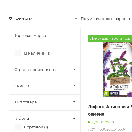
По умолчанию (возраста
ФИЛЬТР
Торговая марка
Ликвидация остатков
В наличии (
1
)
Страна производства
Скидка
Тип товара
Лофант Анисовый S
семена
Гибрид
Достаточно
Сортовой (
1
)
Арт.: 4680206046604