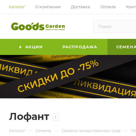
Каталог
О компании
Доставка
Оплата
Конт
АКЦИИ
РАСПРОДАЖА
СЕМЕН
Лофант
1
—
—
—
Каталог
Семена
Семена лекарственных трав
Ло