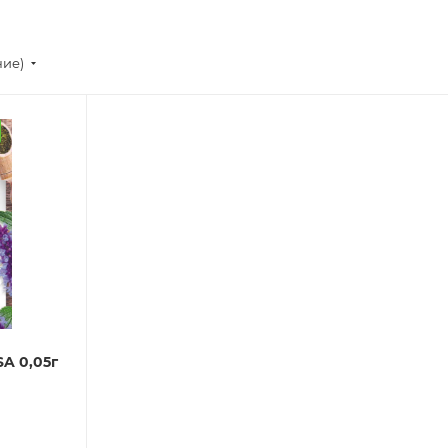
ние)
A 0,05г