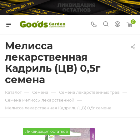
0
Мелисса
лекарственная
Кадриль (ЦВ) 0,5г
семена
—
—
—
Каталог
Семена
Семена лекарственных трав
—
Семена мелиссы лекарственной
Мелисса лекарственная Кадриль (ЦВ) 0,5г семена
Ликвидация остатков