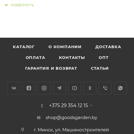
относительно холодостойкое, предпочитает
плодородные и умеренно увлажненные почвы.
Имеет приятный запах лимона и горьковато-
пряный вкус. Используют в кулинарии, для
ароматизации чая, добавляют при солении овощей.
При Т0 +20-250С всходы появляются на 13-18 день.
КАТАЛОГ
О КОМПАНИИ
ДОСТАВКА
ОПЛАТА
КОНТАКТЫ
ОПТ
ГАРАНТИЯ И ВОЗВРАТ
СТАТЬИ
+375 29 354 12 15
shop@goodsgarden.by
г. Минск, ул. Машиностроителей