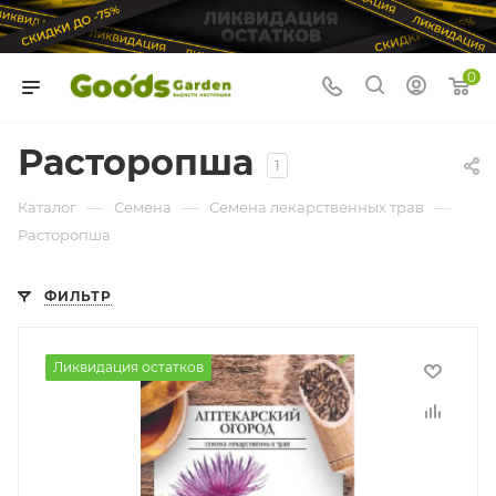
0
Расторопша
1
—
—
—
Каталог
Семена
Семена лекарственных трав
Расторопша
ФИЛЬТР
Ликвидация остатков