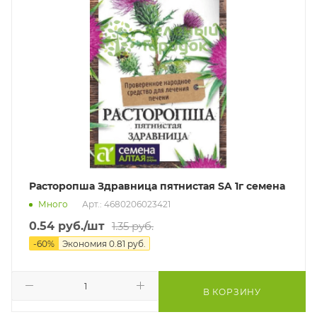
Расторопша Здравница пятнистая SA 1г семена
Много
Арт.: 4680206023421
0.54
руб.
/шт
1.35
руб.
-
60
%
Экономия
0.81
руб.
В КОРЗИНУ