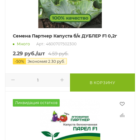
Семена Партнер Капуста б/к ДУБЛЕР F1 0,2г
Много
Арт.: 4600707502300
2.29
руб.
/шт
4.59
руб.
-
50
%
Экономия
2.30
руб.
В КОРЗИНУ
Ликвидация остатков