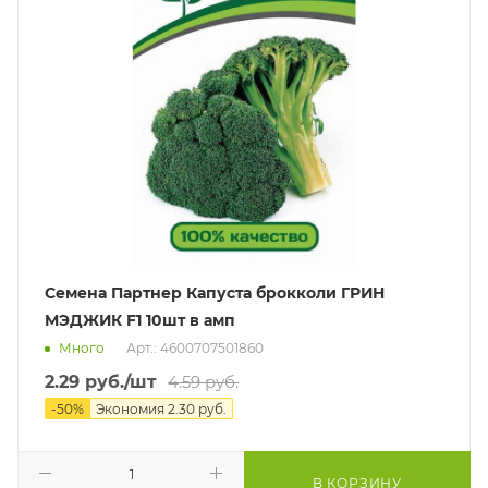
Семена Партнер Капуста брокколи ГРИН
МЭДЖИК F1 10шт в амп
Много
Арт.: 4600707501860
2.29
руб.
/шт
4.59
руб.
-
50
%
Экономия
2.30
руб.
В КОРЗИНУ