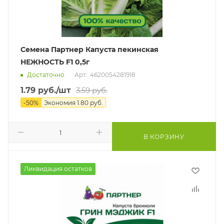
Семена Партнер Капуста пекинская
НЕЖНОСТЬ F1 0,5г
Достаточно
Арт.: 4620054281918
1.79
руб.
/шт
3.59
руб.
-
50
%
Экономия
1.80
руб.
В КОРЗИНУ
Ликвидация остатков