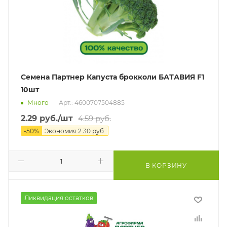
Семена Партнер Капуста брокколи БАТАВИЯ F1
10шт
Много
Арт.: 4600707504885
2.29
руб.
/шт
4.59
руб.
-
50
%
Экономия
2.30
руб.
В КОРЗИНУ
Ликвидация остатков