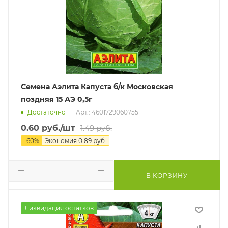
Семена Аэлита Капуста б/к Московская
поздняя 15 АЭ 0,5г
Достаточно
Арт.: 4601729060755
0.60
руб.
/шт
1.49
руб.
-
60
%
Экономия
0.89
руб.
В КОРЗИНУ
Ликвидация остатков