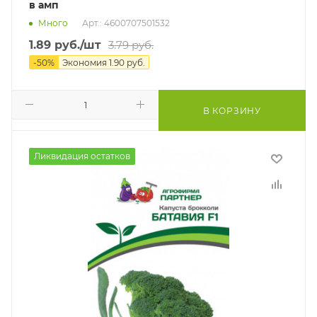
в амп
Много
Арт.: 4600707501532
1.89
руб.
/шт
3.79
руб.
-
50
%
Экономия
1.90
руб.
В КОРЗИНУ
Ликвидация остатков