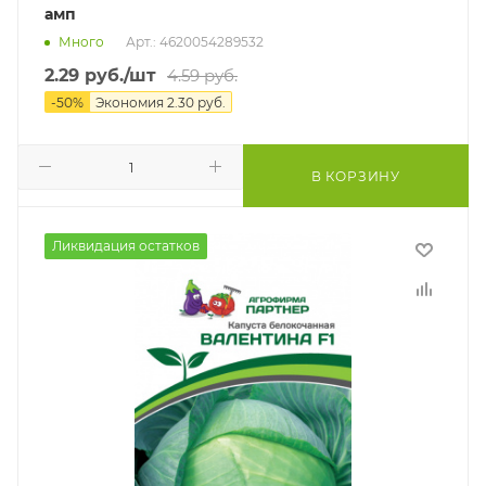
амп
Много
Арт.: 4620054289532
2.29
руб.
/шт
4.59
руб.
-
50
%
Экономия
2.30
руб.
В КОРЗИНУ
Ликвидация остатков