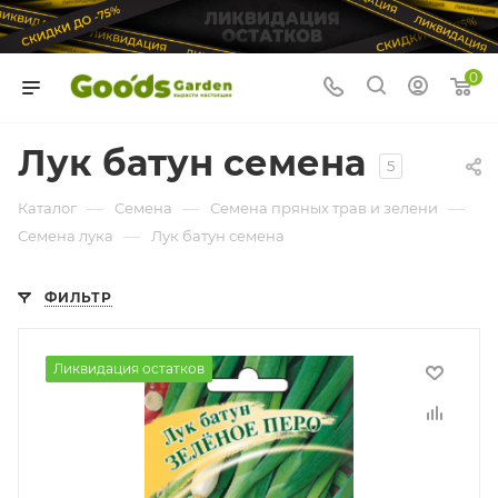
0
Лук батун семена
5
—
—
—
Каталог
Семена
Семена пряных трав и зелени
—
Семена лука
Лук батун семена
ФИЛЬТР
Ликвидация остатков