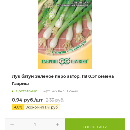
Лук батун Зеленое перо автор. ГВ 0,5г семена
Гавриш
Достаточно
Арт.: 4601431035447
0.94
руб.
/шт
2.35
руб.
-
60
%
Экономия
1.41
руб.
В КОРЗИНУ