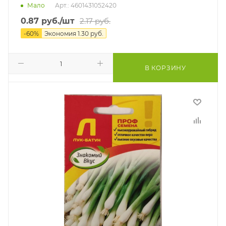
Мало
Арт.: 4601431052420
0.87
руб.
/шт
2.17
руб.
-
60
%
Экономия
1.30
руб.
В КОРЗИНУ