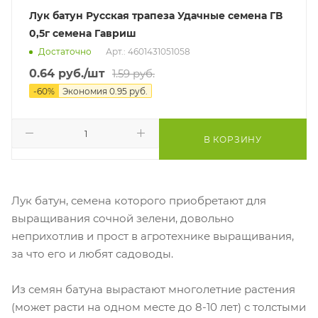
Лук батун Русская трапеза Удачные семена ГВ
0,5г семена Гавриш
Достаточно
Арт.: 4601431051058
0.64
руб.
/шт
1.59
руб.
-
60
%
Экономия
0.95
руб.
В КОРЗИНУ
Лук батун, семена которого приобретают для
выращивания сочной зелени, довольно
неприхотлив и прост в агротехнике выращивания,
за что его и любят садоводы.
Из семян батуна вырастают многолетние растения
(может расти на одном месте до 8-10 лет) с толстыми