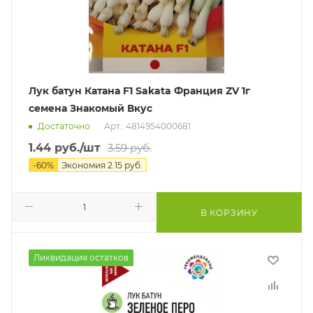
Лук батун Катана F1 Sakata Франция ZV 1г
семена Знакомый Вкус
Достаточно
Арт.: 4814954000681
1.44
руб.
/шт
3.59
руб.
-
60
%
Экономия
2.15
руб.
В КОРЗИНУ
Ликвидация остатков