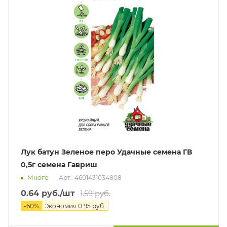
Лук батун Зеленое перо Удачные семена ГВ
0,5г семена Гавриш
Много
Арт.: 4601431034808
0.64
руб.
/шт
1.59
руб.
-
60
%
Экономия
0.95
руб.