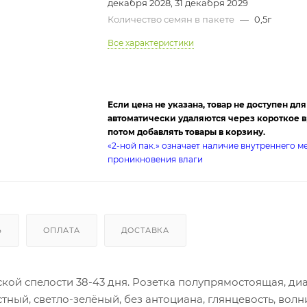
декабря 2028, 31 декабря 2029
Количество семян в пакете
—
0,5г
Все характеристики
Если цена не указана, товар не доступен дл
автоматически удаляются через короткое вр
потом добавлять товары в корзину.
«2-ной пак.» означает наличие внутреннего 
проникновения влаги
Ь
ОПЛАТА
ДОСТАВКА
ской спелости 38-43 дня. Розетка полупрямостоящая, д
тный, светло-зелёный, без антоциана, глянцевость, волни