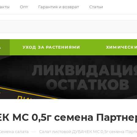
акты
Опт
Гарантия и возврат
Статьи
А
УХОД ЗА РАСТЕНИЯМИ
ХИМИЧЕСКИ
К МС 0,5г семена Партне
—
Семена салата
Салат листовой ДУБАЧЕК МС 0,5г семена Парт