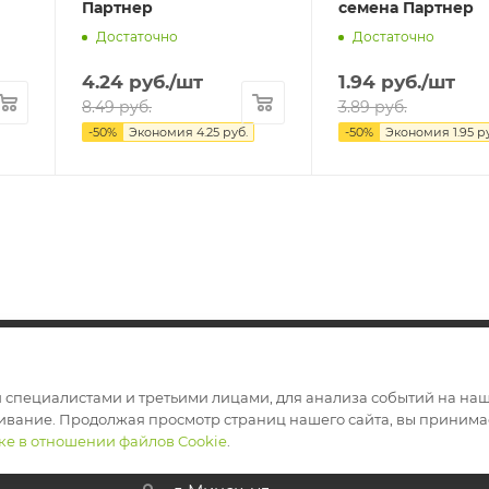
Партнер
семена Партнер
Достаточно
Достаточно
4.24
руб.
/шт
1.94
руб.
/шт
8.49
руб.
3.89
руб.
-
50
%
Экономия
4.25
руб.
-
50
%
Экономия
1.95
ру
специалистами и третьими лицами, для анализа событий на наше
+375 29 354 12 15
ПЛАТА
ивание. Продолжая просмотр страниц нашего сайта, вы принимае
ке в отношении файлов Cookie
.
shop@goodsgarden.by