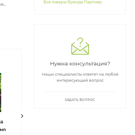
Все товары бренда Партнер
ки
Ликвидация
Ликвидация
Нужна консультация?
остатков
остатков
Наши специалисты ответят на любой
интересующий вопрос
ЗАДАТЬ ВОПРОС
ый
Салат кочанный
Салат листовой
амп
РОЗМАРИ 1г семена
ГЕРКУЛЕС 0,5г