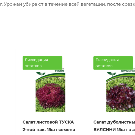
г. Урожай убирают в течение всей вегетации, после срез
и. Вкусовые качества
Ликвидация
Ликвидация
остатков
остатков
Салат листовой ТУСКА
Салат дуболистн
п
2-ной пак. 15шт семена
ВУЛСИНИ 15шт в 