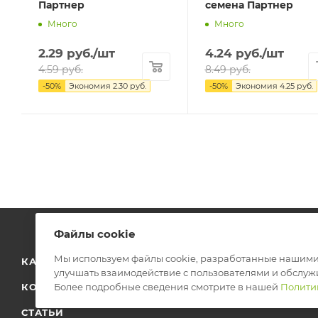
Партнер
семена Партнер
Много
Много
2.29
руб.
/шт
4.24
руб.
/шт
4.59
руб.
8.49
руб.
-
50
%
Экономия
2.30
руб.
-
50
%
Экономия
4.25
руб.
Файлы cookie
Мы используем файлы cookie, разработанные нашими 
КАТАЛОГ
О КОМПАНИИ
ДОСТАВКА
О
улучшать взаимодействие с пользователями и обслуж
Более подробные сведения смотрите в нашей
Полити
КОНТАКТЫ
ОПТ
ГАРАНТИЯ И ВОЗВРАТ
СТАТЬИ