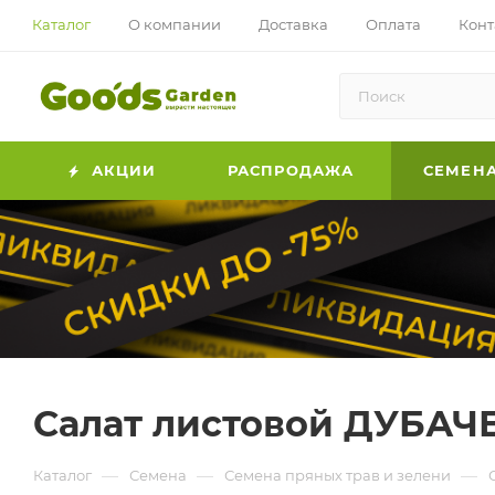
Каталог
О компании
Доставка
Оплата
Конт
АКЦИИ
РАСПРОДАЖА
СЕМЕН
Салат листовой ДУБАЧЕ
—
—
—
Каталог
Семена
Семена пряных трав и зелени