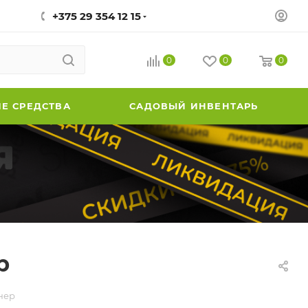
+375 29 354 12 15
0
0
0
Е СРЕДСТВА
САДОВЫЙ ИНВЕНТАРЬ
р
нер