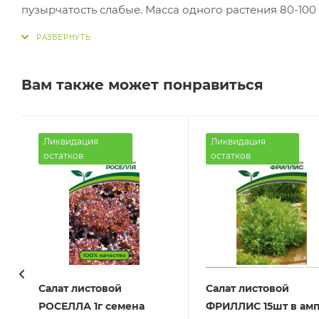
пузырчатость слабые. Масса одного растения 80-100 
большей части стебля растение возобновляет рост и появляются новые побеги с листьям
отличные. Рекомендуется для выращивания в открытом и защищенном грунте. Плотность посадки 30-35 растений/м2.
Устойчив к цветушности. Урожайность 2-2,5 кг/м2.
Вам также может понравиться
Ликвидация
Ликвидация
остатков
остатков
Салат листовой
Салат листовой
РОСЕЛЛА 1г семена
ФРИЛЛИС 15шт в ам