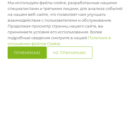
Мы используем файлы cookie, разработанные нашими
специалистами и третьими лицами, для анализа событий
+375 29 354 12 15
на нашем веб-сайте, что позволяет нам улучшать
взаимодействие с пользователями и обслуживание.
shop@goodsgarden.by
Продолжая просмотр страниц нашего сайта, вы
принимаете условия его использования. Более
г. Минск, ул. Машиностроителей
подробные сведения смотрите в нашей
Политике в
В КОРЗИНУ
29А, подъезд 5
отношении файлов Cookie
.
ПРИНИМАЮ
НЕ ПРИНИМАЮ
ПОДПИСАТЬСЯ НА РАССЫЛКУ
Главная
Кабинет
Корзина
Избранные
Сравнение
Каталог
ПОЛИТИКА КОНФИДЕНЦИАЛЬНОСТИ
2026 © ООО «Вырасти настоящее»
Юридическое название: ООО «Вырасти настоящее», УНП: 192824760.
Юридический адрес: 220118, г. Минск, ул. Машиностроителей 29А-3.
Свидетельство о государственной регистрации №0163387 от 27.05.2019 г.
выдано Минским горисполкомом. Зарегистрирован в Едином Торговом