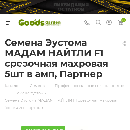
0
Семена Эустома
МАДАМ НАЙТЛИ F1
срезочная махровая
5шт в амп, Партнер
—
—
Каталог
Семена
Профессиональные семена цветов
—
—
Семена эустомы
Семена Эустома МАДАМ НАЙТЛИ F1 срезочная махровая
5шт в амп, Партнер
Ликвидация остатков