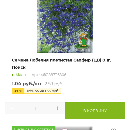
Семена Лобелия плетистая Сапфир (ЦВ) 0,1г,
Поиск
Мало
Арт.: 4601887116806
1.04
руб.
/шт
2.59
руб.
-
60
%
Экономия
1.55
руб.
В КОРЗИНУ
Ликвидация остатков