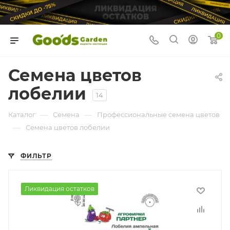
0
Семена цветов
лобелии
14
—
—
Каталог
Семена
Профессиональные семена цветов
—
Семена цветов лобелии
ФИЛЬТР
Ликвидация остатков