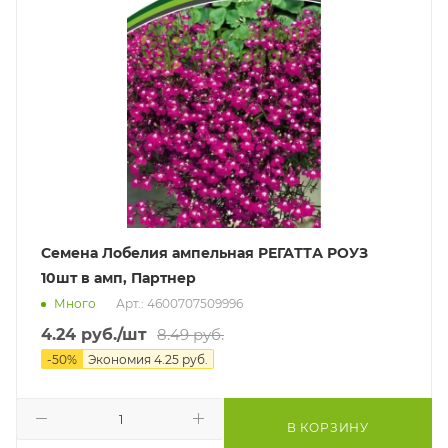
Семена Лобелия ампельная РЕГАТТА РОУЗ
10шт в амп, Партнер
Много
Арт.: 4600707509996
4.24
руб.
/шт
8.49
руб.
-
50
%
Экономия
4.25
руб.
В КОРЗИНУ