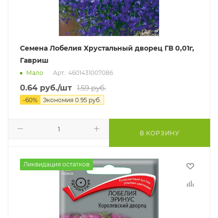
Семена Лобелия Хрустальный дворец ГВ 0,01г,
Гавриш
Мало
Арт.: 4601431007086
0.64
руб.
/шт
1.59
руб.
-
60
%
Экономия
0.95
руб.
В КОРЗИНУ
Ликвидация остатков