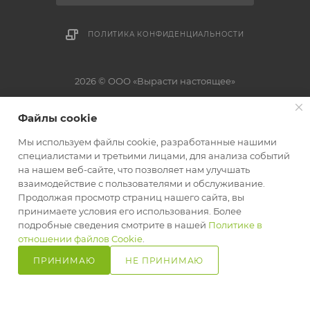
ПОЛИТИКА КОНФИДЕНЦИАЛЬНОСТИ
2026 © ООО «Вырасти настоящее»
Юридическое название: ООО «Вырасти настоящее», УНП: 192824760.
Файлы cookie
Юридический адрес: 220118, г. Минск, ул. Машиностроителей 29А-3.
Свидетельство о государственной регистрации №0163387 от 27.05.2019 г.
Мы используем файлы cookie, разработанные нашими
выдано Минским горисполкомом. Зарегистрирован в Едином Торговом
специалистами и третьими лицами, для анализа событий
реестре Республики Беларусь от 13.12.2024 за №737275. Оплата
на нашем веб-сайте, что позволяет нам улучшать
осуществляется в форме наличного или безналичного расчета: ЕРИП, bePaid
взаимодействие с пользователями и обслуживание.
Продолжая просмотр страниц нашего сайта, вы
принимаете условия его использования. Более
подробные сведения смотрите в нашей
Политике в
отношении файлов Cookie
.
ПРИНИМАЮ
НЕ ПРИНИМАЮ
Главная
Кабинет
Корзина
Избранные
Сравнение
Каталог