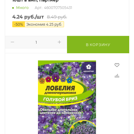
Много
Арт.: 4600707505431
4.24
руб.
/шт
8.49
руб.
-
50
%
Экономия
4.25
руб.
В КОРЗИНУ