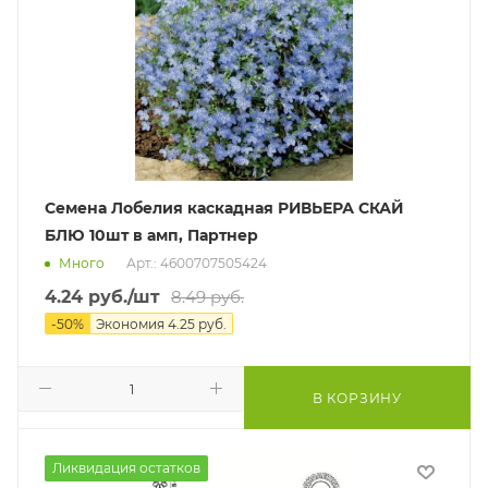
Семена Лобелия каскадная РИВЬЕРА СКАЙ
БЛЮ 10шт в амп, Партнер
Много
Арт.: 4600707505424
4.24
руб.
/шт
8.49
руб.
-
50
%
Экономия
4.25
руб.
В КОРЗИНУ
Ликвидация остатков