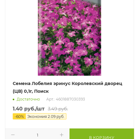
Семена Лобелия эринус Королевский дворец
(ЦВ) 0,1г, Поиск
Достаточно
Арт.: 4601887030393
1.40
руб.
/шт
3.49
руб.
-
60
%
Экономия
2.09
руб.
В КОРЗИНУ