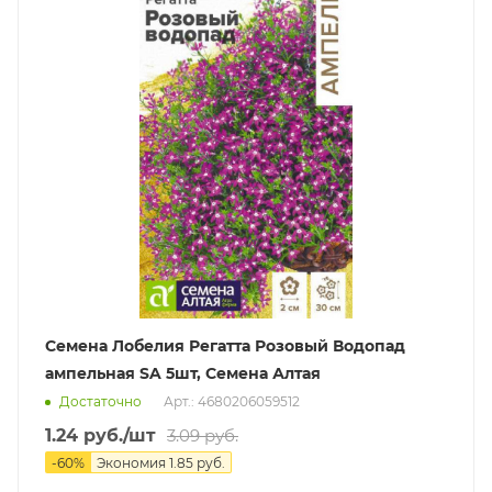
Семена Лобелия Регатта Розовый Водопад
ампельная SA 5шт, Семена Алтая
Достаточно
Арт.: 4680206059512
1.24
руб.
/шт
3.09
руб.
-
60
%
Экономия
1.85
руб.