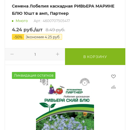
Семена Лобелия каскадная РИВЬЕРА МАРИНЕ
БЛЮ 10шт в амп, Партнер
Много
Арт.: 4600707505417
4.24
руб.
/шт
8.49
руб.
-
50
%
Экономия
4.25
руб.
В КОРЗИНУ
Ликвидация остатков