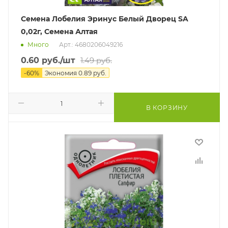
Семена Лобелия Эринус Белый Дворец SA
0,02г, Семена Алтая
Много
Арт.: 4680206049216
0.60
руб.
/шт
1.49
руб.
-
60
%
Экономия
0.89
руб.
В КОРЗИНУ