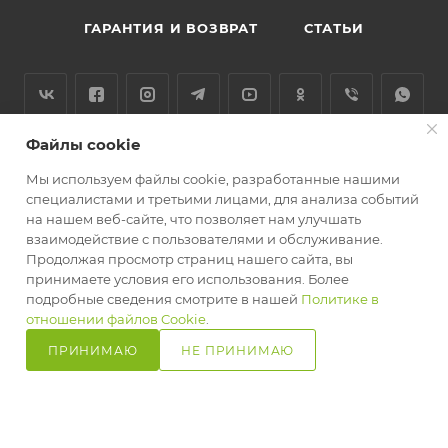
ГАРАНТИЯ И ВОЗВРАТ
СТАТЬИ
Файлы cookie
+375 29 354 12 15
Мы используем файлы cookie, разработанные нашими
shop@goodsgarden.by
специалистами и третьими лицами, для анализа событий
на нашем веб-сайте, что позволяет нам улучшать
г. Минск, ул. Машиностроителей
взаимодействие с пользователями и обслуживание.
29А, подъезд 5
Продолжая просмотр страниц нашего сайта, вы
принимаете условия его использования. Более
подробные сведения смотрите в нашей
Политике в
ПОДПИСАТЬСЯ НА РАССЫЛКУ
отношении файлов Cookie
.
ПРИНИМАЮ
НЕ ПРИНИМАЮ
Главная
Кабинет
Корзина
Избранные
Сравнение
Каталог
ПОЛИТИКА КОНФИДЕНЦИАЛЬНОСТИ
2026 © ООО «Вырасти настоящее»