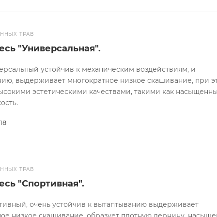
ОННЫХ ТРАВ
есь "Универсальная".
ерсальный устойчив к механическим воздействиям, и
ию, выдерживает многократное низкое скашивание, при э
ысокими эстетическими качествами, такими как насыщенн
ость.
18
ОННЫХ ТРАВ
есь "Спортивная".
тивный, очень устойчив к вытаптыванию выдерживает
ое низкое скашивание, образует плотную дернину, насыще