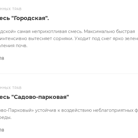
ОННЫХ ТРАВ
сь "Городская".
одской» самая неприхотливая смесь. Максимально быстрая
 интенсивно вытесняет сорняки. Уходит под снег ярко зелен
оления почв.
18
ОННЫХ ТРАВ
есь "Садово-парковая"
ово-Парковый» устойчив к воздействию неблагоприятных 
реды.
18