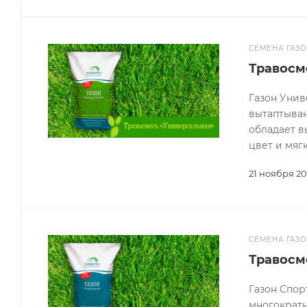
СЕМЕНА ГАЗ
Травосм
Газон Унив
вытаптыван
обладает в
цвет и мягк
21 ноября 20
СЕМЕНА ГАЗ
Травосм
Газон Спор
многократн