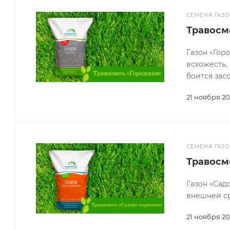
СЕМЕНА ГАЗ
Травосме
Газон «Гор
всхожесть,
боится зас
21 ноября 20
СЕМЕНА ГАЗ
Травосм
Газон «Сад
внешней с
21 ноября 20