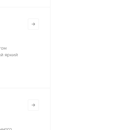
том
ый яркий
нного