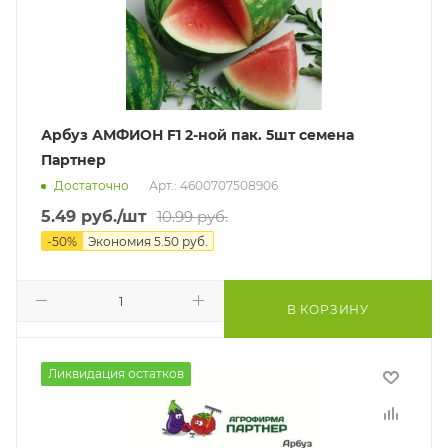
Арбуз АМФИОН F1 2-ной пак. 5шт семена
Партнер
Достаточно
Арт.: 4600707508906
5.49
руб.
/шт
10.99
руб.
-
50
%
Экономия
5.50
руб.
В КОРЗИНУ
Ликвидация остатков