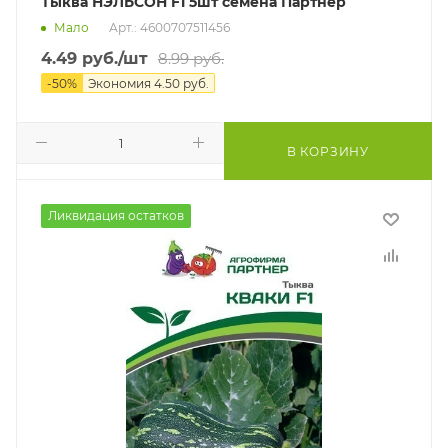
Тыква НЭЛЬСОН F1 5шт семена Партнер
Мало
Арт.: 4600707511456
4.49
руб.
/шт
8.99
руб.
-
50
%
Экономия
4.50
руб.
В КОРЗИНУ
Ликвидация остатков