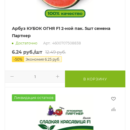
Арбуз КУБОК ОГНЯ F1 2-ной пак. 5шт семена
Партнер
Достаточно
Арт.: 4600707508838
6.24
руб.
/шт
12.49
руб.
-
50
%
Экономия
6.25
руб.
В КОРЗИНУ
Ликвидация остатков