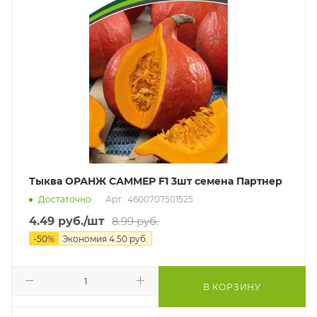
Тыква ОРАНЖ САММЕР F1 3шт семена Партнер
Достаточно
Арт.: 4600707501525
4.49
руб.
/шт
8.99
руб.
-
50
%
Экономия
4.50
руб.
В КОРЗИНУ