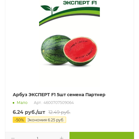
Арбуз ЭКСПЕРТ F1 5шт семена Партнер
Мало
Арт.: 4600707509064
6.24
руб.
/шт
12.49
руб.
-
50
%
Экономия
6.25
руб.