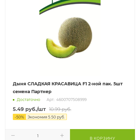
Дыня СЛАДКАЯ КРАСАВИЦА F1 2-ной пак. 5шт
семена Партнер
Достаточно
Арт.: 4600707508999
5.49
руб.
/шт
10.99
руб.
-
50
%
Экономия
5.50
руб.
В КОРЗИНУ