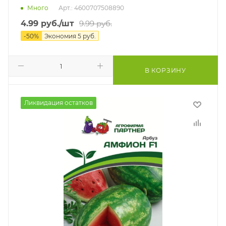
Много
Арт.: 4600707508890
4.99
руб.
/шт
9.99
руб.
-
50
%
Экономия
5
руб.
В КОРЗИНУ
Ликвидация остатков