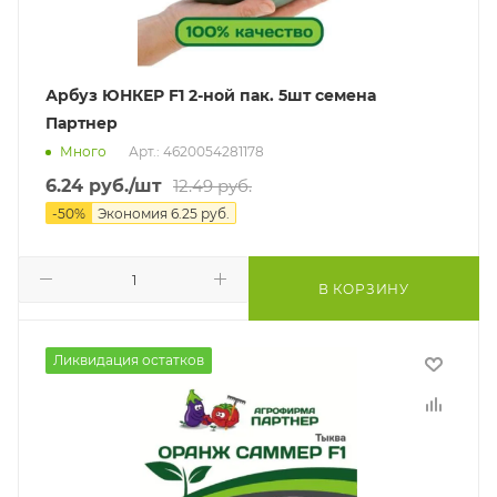
Арбуз ЮНКЕР F1 2-ной пак. 5шт семена
Партнер
Много
Арт.: 4620054281178
6.24
руб.
/шт
12.49
руб.
-
50
%
Экономия
6.25
руб.
В КОРЗИНУ
Ликвидация остатков