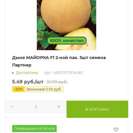
Дыня МАЙОРКА F1 2-ной пак. 5шт семена
Партнер
Достаточно
Арт.: 4600707504083
5.49
руб.
/шт
10.99
руб.
-
50
%
Экономия
5.50
руб.
В КОРЗИНУ
Ликвидация остатков