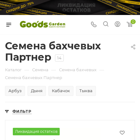
0
Семена бахчевых
Партнер
14
—
—
—
Каталог
Семена
Семена бахчевых
Семена бахчевых Партнер
Арбуз
Дыня
Кабачок
Тыква
ФИЛЬТР
Ликвидация остатков