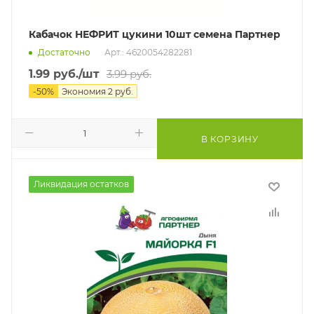
Кабачок НЕФРИТ цукини 10шт семена Партнер
Достаточно
Арт.: 4620054282281
1.99
руб.
/шт
3.99
руб.
-
50
%
Экономия
2
руб.
В КОРЗИНУ
Ликвидация остатков