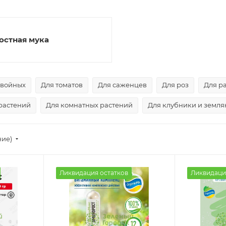
остная мука
хвойных
Для томатов
Для саженцев
Для роз
Для р
растений
Для комнатных растений
Для клубники и земл
ние)
Ликвидация остатков
Ликвидаци