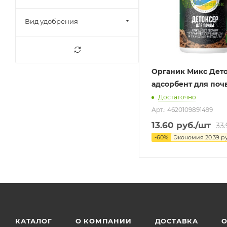
Вид удобрения
Органик Микс Дет
адсорбент для поч
Достаточно
Арт.: 4620109891499
13.60
руб.
/шт
33
-
60
%
Экономия
20.39
ру
КАТАЛОГ
О КОМПАНИИ
ДОСТАВКА
О