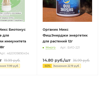
Микс Биотонус
Органик Микс
е для
ФишЭнерджи энергетик
ии иммунитета
для растений 12г
18г
Много
Арт.: БИО-221
Арт.: 4620109890454
т
14.80
руб.
/шт
19.99
руб.
36.99
руб.
омия
11.99
руб.
-
60
%
Экономия
22.19
руб.