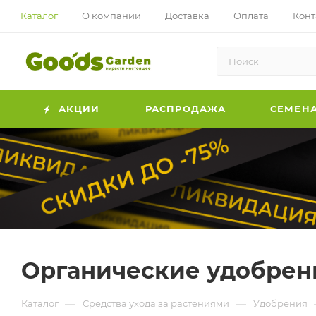
Каталог
О компании
Доставка
Оплата
Конт
АКЦИИ
РАСПРОДАЖА
СЕМЕН
Органические удобрен
—
—
Каталог
Средства ухода за растениями
Удобрения