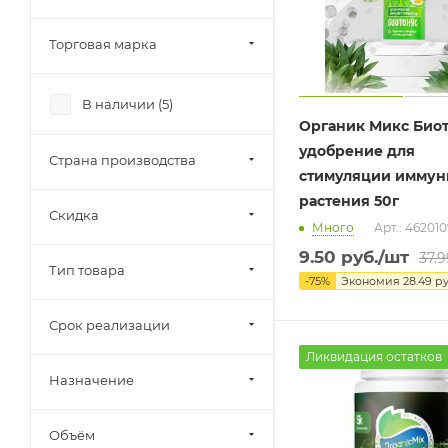
Торговая марка
В наличии (
5
)
Органик Микс Био
удобрение для
Страна производства
стимуляции иммун
растения 50г
Скидка
Много
Арт.: 46201
9.50
руб.
/шт
37.9
Тип товара
-
75
%
Экономия
28.49
ру
Срок реализации
Ликвидация остатков
Назначение
Объём