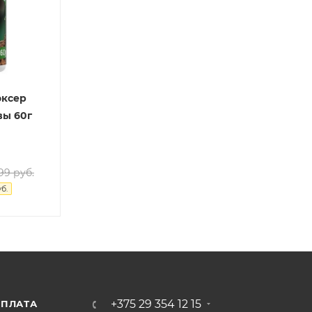
оксер
вы 60г
.99
руб.
б.
+375 29 354 12 15
ПЛАТА