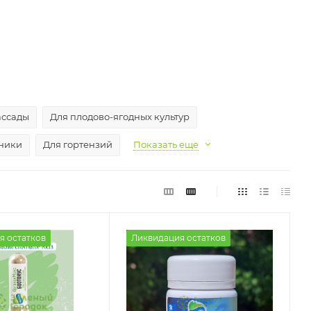
ассады
Для плодово-ягодных культур
яники
Для гортензий
Показать еще
я остатков
Ликвидация остатков