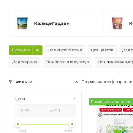
КальцеГарден
К
Осеннее
Для кислых почв
Для цветов
Для 
Для огурцов
Для овощных культур
Для луковичных 
По умолчанию (возраста
ФИЛЬТР
Цена
Ликвидация остатков
19.99
37.99