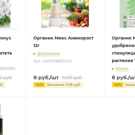
тонус
Органик Микс Аминорост
Органик 
12г
удобрени
итета
стимуляц
Достаточно
растения 
Арт.: 4620109890409
09890959
Много
8
руб.
/шт
8
руб.
/ш
9
руб.
19.99
руб.
б.
-
60
%
Экономия
11.99
руб.
-
60
%
Экон