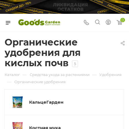
0
Органические
удобрения для
кислых почв
5
—
—
Каталог
Средства ухода за растениями
Удобрения
—
Органические удобрения
КальцеГарден
Костная мука