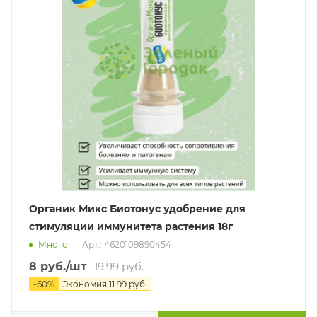
Органик Микс Биотонус удобрение для
стимуляции иммунитета растения 18г
Много
Арт.: 4620109890454
8
руб.
/шт
19.99
руб.
-
60
%
Экономия
11.99
руб.