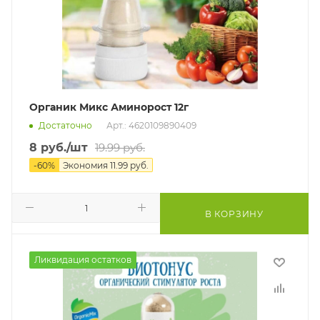
Органик Микс Аминорост 12г
Достаточно
Арт.: 4620109890409
8
руб.
/шт
19.99
руб.
-
60
%
Экономия
11.99
руб.
В КОРЗИНУ
Ликвидация остатков