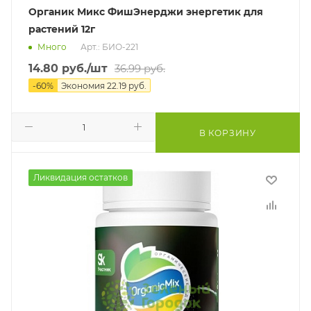
Органик Микс ФишЭнерджи энергетик для
растений 12г
Много
Арт.: БИО-221
14.80
руб.
/шт
36.99
руб.
-
60
%
Экономия
22.19
руб.
В КОРЗИНУ
Ликвидация остатков