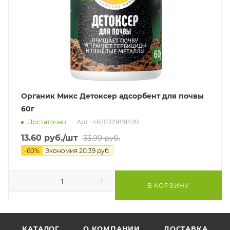
Органик Микс Детоксер адсорбент для почвы
60г
Достаточно
Арт.: 4620109891499
13.60
руб.
/шт
33.99
руб.
-
60
%
Экономия
20.39
руб.
В КОРЗИНУ
КАТАЛОГ
О КОМПАНИИ
ДОСТАВКА