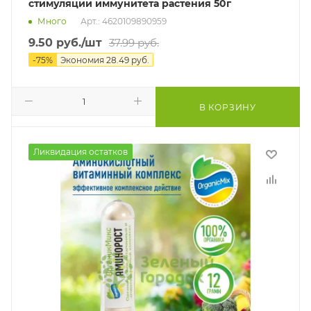
стимуляции иммунитета растения 50г
Много
Арт.: 4620109890959
9.50
руб.
/шт
37.99
руб.
-
75
%
Экономия
28.49
руб.
В КОРЗИНУ
Ликвидация остатков