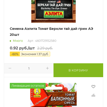
Семена Аэлита Томат Беркли тай дай грин АЭ
20шт
Много
Арт.: 4601729152580
0.92
руб.
/шт
2.29
руб.
-
60
%
Экономия
1.37
руб.
В КОРЗИНУ
Ликвидация остатков