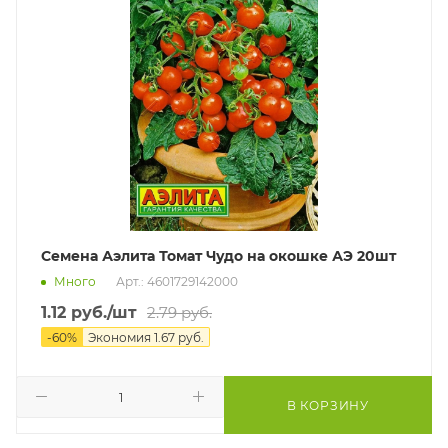
Семена Аэлита Томат Чудо на окошке АЭ 20шт
Много
Арт.: 4601729142000
1.12
руб.
/шт
2.79
руб.
-
60
%
Экономия
1.67
руб.
В КОРЗИНУ