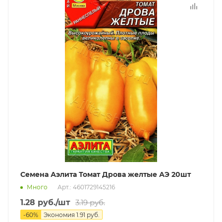
Семена Аэлита Томат Дрова желтые АЭ 20шт
Много
Арт.: 4601729145216
1.28
руб.
/шт
3.19
руб.
-
60
%
Экономия
1.91
руб.