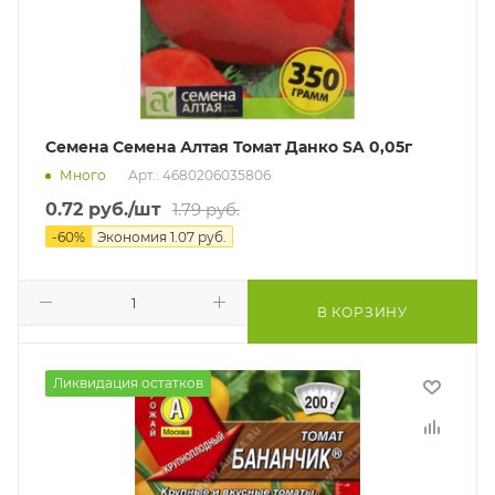
Семена Семена Алтая Томат Данко SA 0,05г
Много
Арт.: 4680206035806
0.72
руб.
/шт
1.79
руб.
-
60
%
Экономия
1.07
руб.
В КОРЗИНУ
Ликвидация остатков