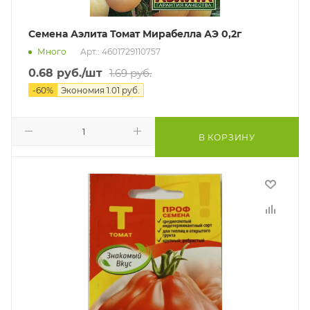
Семена Аэлита Томат Мирабелла АЭ 0,2г
Много
Арт.: 4601729110757
0.68
руб.
/шт
1.69
руб.
-
60
%
Экономия
1.01
руб.
В КОРЗИНУ