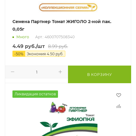
Семена Партнер Томат ЖИГОЛО 2-ной пак.
0,05г
Много
Арт.: 4600707508340
4.49
руб.
/шт
8.99
руб.
-
50
%
Экономия
4.50
руб.
В КОРЗИНУ
Ликвидация остатков