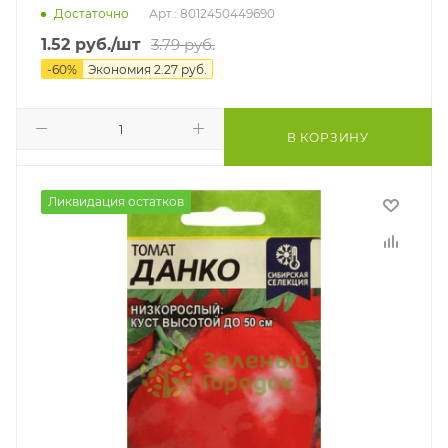
Достаточно
Арт.: 8012450449690
1.52
руб.
/шт
3.79
руб.
-
60
%
Экономия
2.27
руб.
В КОРЗИНУ
Ликвидация остатков