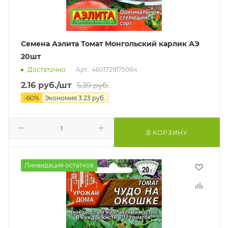
Семена Аэлита Томат Монгольский карлик АЭ
20шт
Достаточно
Арт.: 4601729175084
2.16
руб.
/шт
5.39
руб.
-
60
%
Экономия
3.23
руб.
В КОРЗИНУ
Ликвидация остатков