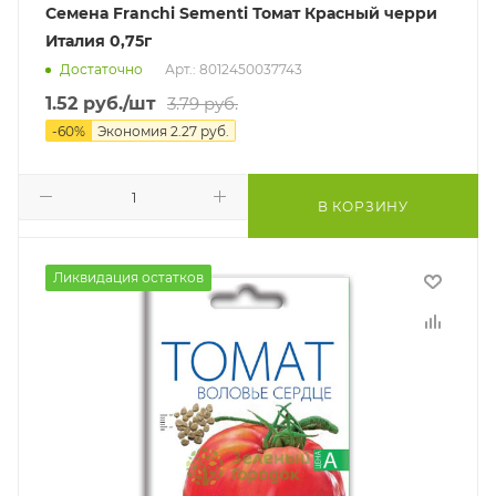
Семена Franchi Sementi Томат Красный черри
Италия 0,75г
Достаточно
Арт.: 8012450037743
1.52
руб.
/шт
3.79
руб.
-
60
%
Экономия
2.27
руб.
В КОРЗИНУ
Ликвидация остатков