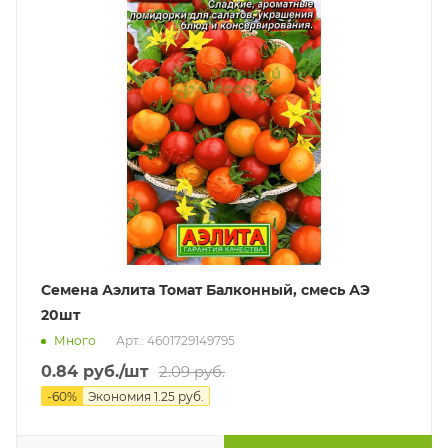
Семена Аэлита Томат Балконный, смесь АЭ
20шт
Много
Арт.: 4601729149795
0.84
руб.
/шт
2.09
руб.
-
60
%
Экономия
1.25
руб.