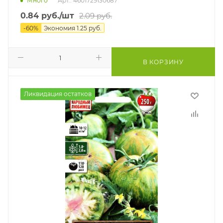
Много
Арт.: 4601729130687
0.84
руб.
/шт
2.09
руб.
-
60
%
Экономия
1.25
руб.
В КОРЗИНУ
Ликвидация остатков