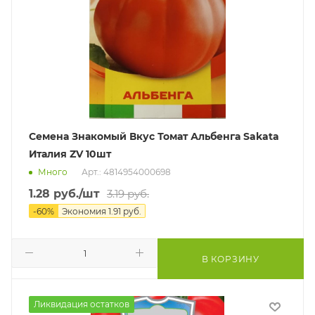
Семена Знакомый Вкус Томат Альбенга Sakata
Италия ZV 10шт
Много
Арт.: 4814954000698
1.28
руб.
/шт
3.19
руб.
-
60
%
Экономия
1.91
руб.
В КОРЗИНУ
Ликвидация остатков