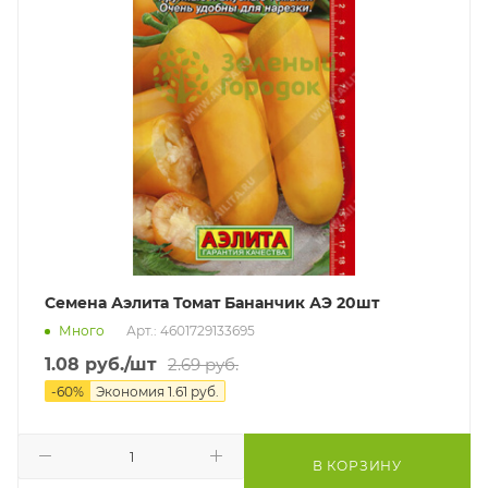
Семена Аэлита Томат Бананчик АЭ 20шт
Много
Арт.: 4601729133695
1.08
руб.
/шт
2.69
руб.
-
60
%
Экономия
1.61
руб.
В КОРЗИНУ