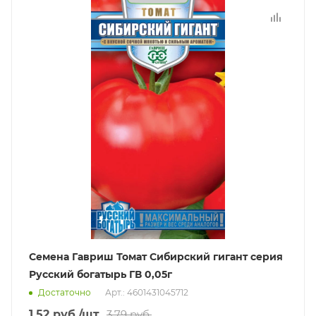
Семена Гавриш Томат Сибирский гигант серия
Русский богатырь ГВ 0,05г
Достаточно
Арт.: 4601431045712
1.52
руб.
/шт
3.79
руб.