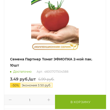
Семена Партнер Томат ЭФИОПКА 2-ной пак.
10шт
Достаточно
Арт.: 4600707504588
3.49
руб.
/шт
6.99
руб.
-
50
%
Экономия
3.50
руб.
В КОРЗИНУ