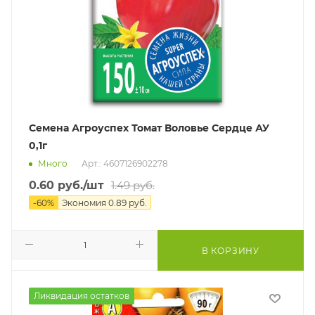
Семена Агроуспех Томат Воловье Сердце АУ
0,1г
Много
Арт.: 4607126902278
0.60
руб.
/шт
1.49
руб.
-
60
%
Экономия
0.89
руб.
В КОРЗИНУ
Ликвидация остатков