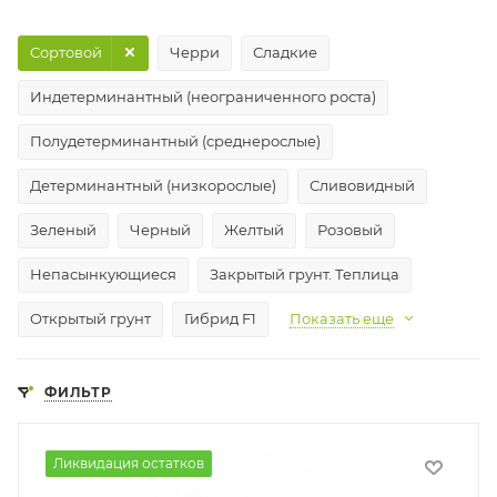
Сортовой
Черри
Сладкие
Индетерминантный (неограниченного роста)
Полудетерминантный (среднерослые)
Детерминантный (низкорослые)
Сливовидный
Зеленый
Черный
Желтый
Розовый
Непасынкующиеся
Закрытый грунт. Теплица
Открытый грунт
Гибрид F1
Показать еще
ФИЛЬТР
Ликвидация остатков