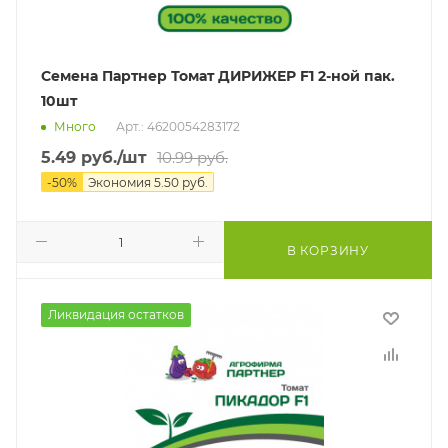
Семена Партнер Томат ДИРИЖЕР F1 2-ной пак.
10шт
Много
Арт.: 4620054283172
5.49
руб.
/шт
10.99
руб.
-
50
%
Экономия
5.50
руб.
В КОРЗИНУ
Ликвидация остатков