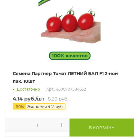
Семена Партнер Томат ЛЕТНИЙ БАЛ F1 2-ной
пак. 10шт
Достаточно
Арт.: 4600707504632
4.14
руб.
/шт
8.29
руб.
-
50
%
Экономия
4.15
руб.
В КОРЗИНУ