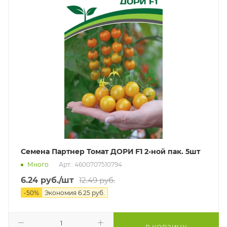
Семена Партнер Томат ДОРИ F1 2-ной пак. 5шт
Много
Арт.: 4600707510794
6.24
руб.
/шт
12.49
руб.
-
50
%
Экономия
6.25
руб.