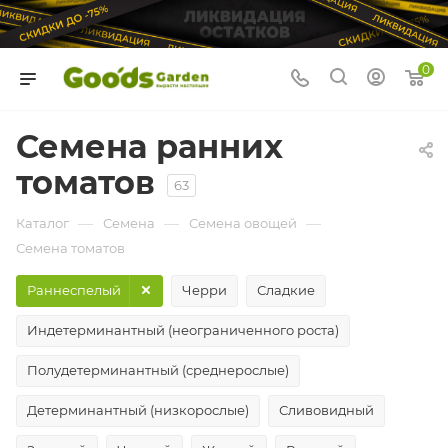
0
Семена ранних
томатов
63
—
—
—
Каталог
Семена
Семена овощей
Семена томатов
Раннеспелый
Черри
Сладкие
Индетерминантный (неограниченного роста)
Полудетерминантный (среднерослые)
Детерминантный (низкорослые)
Сливовидный