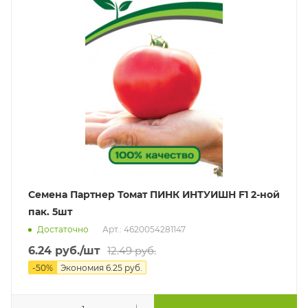
Семена Партнер Томат ПИНК ИНТУИШН F1 2-ной
пак. 5шт
Достаточно
Арт.: 4620054281147
6.24
руб.
/шт
12.49
руб.
-
50
%
Экономия
6.25
руб.