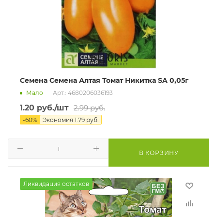
Семена Семена Алтая Томат Никитка SA 0,05г
Мало
Арт.: 4680206036193
1.20
руб.
/шт
2.99
руб.
-
60
%
Экономия
1.79
руб.
В КОРЗИНУ
Ликвидация остатков