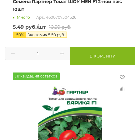
Семена Партнер Томат ШОУ МЕН F1 2-ной пак.
10шт
Много
Арт.: 4600707504526
5.49
руб.
/шт
10.99
руб.
-
50
%
Экономия
5.50
руб.
В КОРЗИНУ
Ликвидация остатков