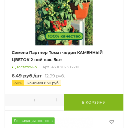
Семена Партнер Томат черри КАМЕННЫЙ
ЦВЕТОК 2-ной пак. 5шт
Достаточно
Арт.: 4600707503390
6.49
руб.
/шт
12.99
руб.
-
50
%
Экономия
6.50
руб.
В КОРЗИНУ
Ликвидация остатков