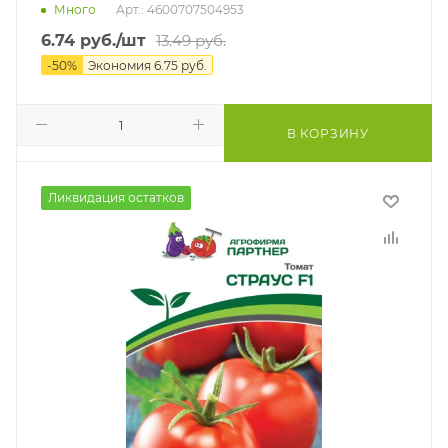
Много
Арт.: 4600707504953
6.74
руб.
/шт
13.49
руб.
-
50
%
Экономия
6.75
руб.
В КОРЗИНУ
Ликвидация остатков