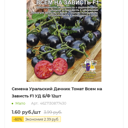
Семена Уральский Дачник Томат Всем на
Зависть F1 УД Б/Ф 12шт
Мало
Арт.: 4627130877430
1.60
руб.
/шт
3.99
руб.
-
60
%
Экономия
2.39
руб.