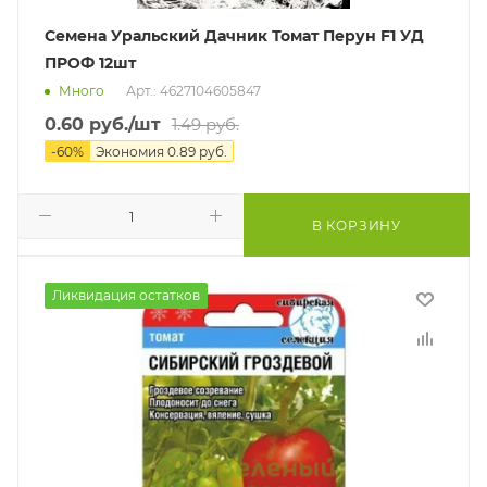
Семена Уральский Дачник Томат Перун F1 УД
ПРОФ 12шт
Много
Арт.: 4627104605847
0.60
руб.
/шт
1.49
руб.
-
60
%
Экономия
0.89
руб.
В КОРЗИНУ
Ликвидация остатков