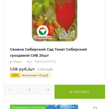
Семена Сибирский Сад Томат Сибирский
гроздевой СИБ 20шт
Мало
Арт.: 7930041237772
1.08
руб.
/шт
2.69
руб.
-
60
%
Экономия
1.61
руб.
В КОРЗИНУ
Ликвидация остатков