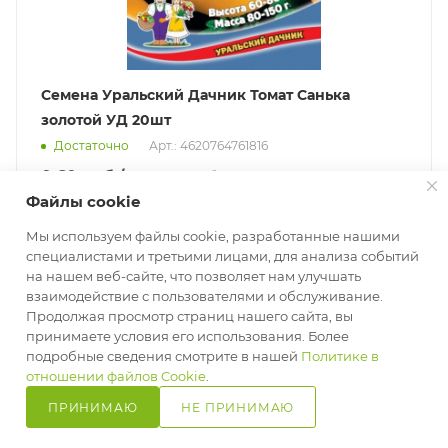
Семена Уральский Дачник Томат Санька
золотой УД 20шт
Достаточно
Арт.: 4620764761816
0.60
руб.
/шт
1.49
руб.
Файлы cookie
-
60
%
Экономия
0.89
руб.
Мы используем файлы cookie, разработанные нашими
специалистами и третьими лицами, для анализа событий
В КОРЗИНУ
на нашем веб-сайте, что позволяет нам улучшать
взаимодействие с пользователями и обслуживание.
Продолжая просмотр страниц нашего сайта, вы
Ликвидация остатков
принимаете условия его использования. Более
подробные сведения смотрите в нашей
Политике в
отношении файлов Cookie
.
ПРИНИМАЮ
НЕ ПРИНИМАЮ
Главная
Кабинет
Корзина
Избранные
Сравнение
Каталог