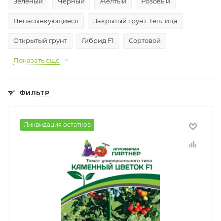
Зеленый
Черный
Желтый
Розовый
Непасынкующиеся
Закрытый грунт. Теплица
Открытый грунт
Гибрид F1
Сортовой
Показать еще
ФИЛЬТР
Ликвидация остатков