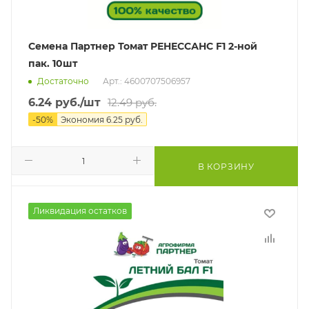
Семена Партнер Томат РЕНЕССАНС F1 2-ной
пак. 10шт
Достаточно
Арт.: 4600707506957
6.24
руб.
/шт
12.49
руб.
-
50
%
Экономия
6.25
руб.
В КОРЗИНУ
Ликвидация остатков