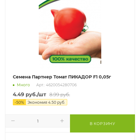
Семена Партнер Томат ПИКАДОР F1 0,05г
Много
Арт.: 4620054280706
4.49
руб.
/шт
8.99
руб.
-
50
%
Экономия
4.50
руб.
В КОРЗИНУ