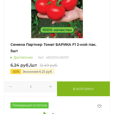
Семена Партнер Томат БАРИКА F1 2-ной пак.
5шт
Достаточно
Арт.: 4620054282151
6.24
руб.
/шт
12.49
руб.
-
50
%
Экономия
6.25
руб.
В КОРЗИНУ
Ликвидация остатков