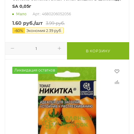
SA 0,05г
Мало
Арт.: 4680206052056
1.60
руб.
/шт
3.99
руб.
-
60
%
Экономия
2.39
руб.
В КОРЗИНУ
Ликвидация остатков