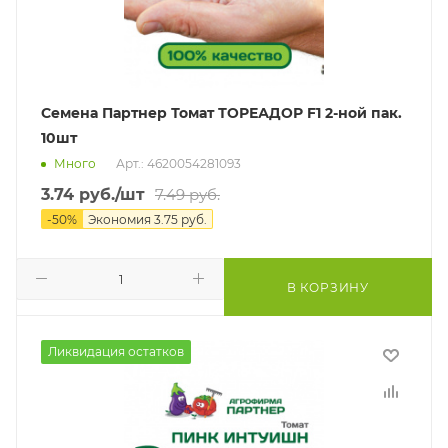
Семена Партнер Томат ТОРЕАДОР F1 2-ной пак.
10шт
Много
Арт.: 4620054281093
3.74
руб.
/шт
7.49
руб.
-
50
%
Экономия
3.75
руб.
В КОРЗИНУ
Ликвидация остатков