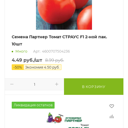
Семена Партнер Томат СТРАУС F1 2-ной пак.
10шт
Много
Арт.: 4600707504236
4.49
руб.
/шт
8.99
руб.
-
50
%
Экономия
4.50
руб.
В КОРЗИНУ
Ликвидация остатков